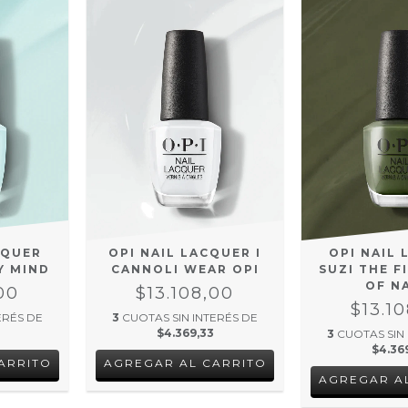
CQUER
OPI NAIL LACQUER I
OPI NAIL
Y MIND
CANNOLI WEAR OPI
SUZI THE F
OF N
00
$13.108,00
$13.1
ERÉS DE
3
CUOTAS SIN INTERÉS DE
$4.369,33
3
CUOTAS SIN
$4.36