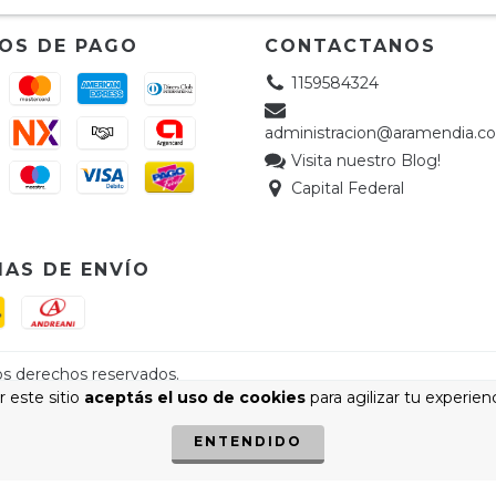
OS DE PAGO
CONTACTANOS
1159584324
administracion@aramendia.c
Visita nuestro Blog!
Capital Federal
AS DE ENVÍO
 este sitio
aceptás el uso de cookies
para agilizar tu experien
cá.
/
Botón de arrepentimiento
ENTENDIDO