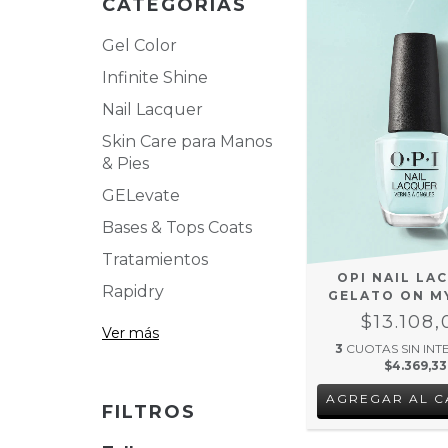
CATEGORÍAS
Gel Color
Infinite Shine
Nail Lacquer
Skin Care para Manos
& Pies
GELevate
Bases & Tops Coats
Tratamientos
OPI NAIL LA
Rapidry
GELATO ON M
$13.108,
Ver más
3
CUOTAS SIN INT
$4.369,33
FILTROS