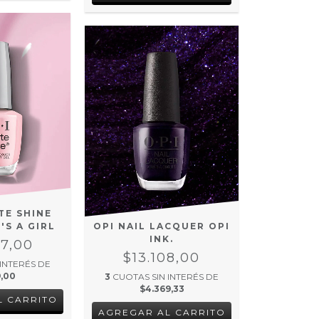
ITE SHINE
OPI NAIL LACQUER OPI
'S A GIRL
INK.
77,00
$13.108,00
 INTERÉS DE
9,00
3
CUOTAS SIN INTERÉS DE
$4.369,33