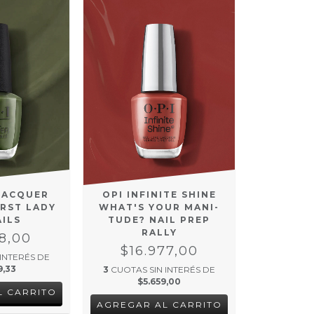
OPI INFINITE SHINE
 LACQUER
WHAT'S YOUR MANI-
IRST LADY
TUDE? NAIL PREP
AILS
RALLY
08,00
$16.977,00
 INTERÉS DE
9,33
3
CUOTAS SIN INTERÉS DE
$5.659,00