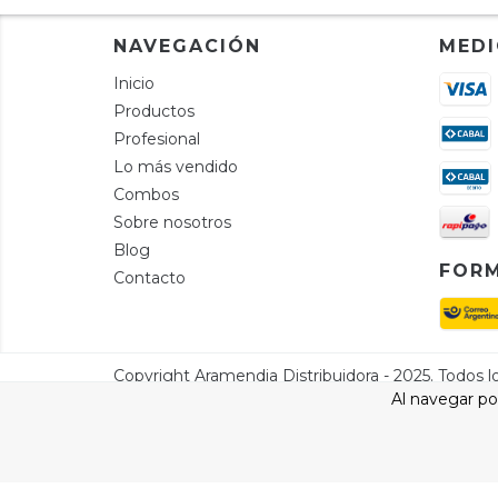
NAVEGACIÓN
MEDI
Inicio
Productos
Profesional
Lo más vendido
Combos
Sobre nosotros
Blog
FORM
Contacto
Al navegar por
Defensa de las y los consumidores. Para reclamos
ingresá a