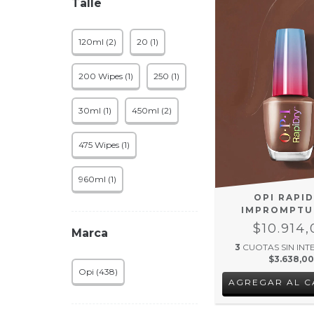
Talle
120ml (2)
20 (1)
200 Wipes (1)
250 (1)
30ml (1)
450ml (2)
475 Wipes (1)
960ml (1)
OPI RAPI
IMPROMPTU
$10.914,
Marca
3
CUOTAS SIN INT
$3.638,00
Opi (438)