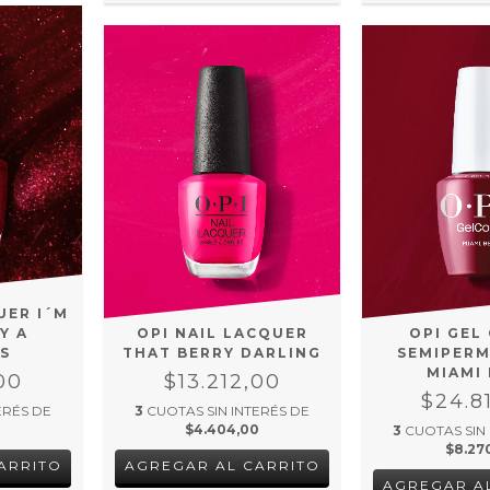
UER I´M
Y A
OPI NAIL LACQUER
OPI GEL
S
THAT BERRY DARLING
SEMIPER
MIAMI
00
$13.212,00
$24.8
ERÉS DE
3
CUOTAS SIN INTERÉS DE
$4.404,00
3
CUOTAS SIN
$8.27