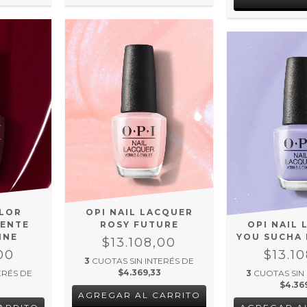
OLOR
OPI NAIL LACQUER
ENTE
ROSY FUTURE
OPI NAIL
INE
YOU SUCHA
$13.108,00
00
$13.1
3
CUOTAS SIN INTERÉS DE
$4.369,33
ERÉS DE
3
CUOTAS SIN
$4.36