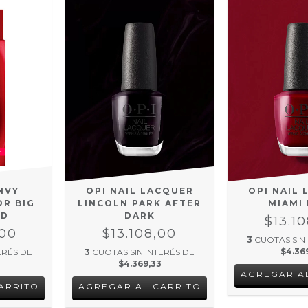
NVY
OPI NAIL LACQUER
OPI NAIL
R BIG
LINCOLN PARK AFTER
MIAMI
ED
DARK
$13.1
,00
$13.108,00
3
CUOTAS SIN
$4.36
ERÉS DE
3
CUOTAS SIN INTERÉS DE
$4.369,33