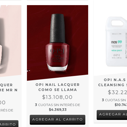
OPI N.A.S
OPI NAIL LACQUER
CQUER
CLEANSING
COMO SE LLAMA
HE MR N
$32.2
$13.108,00
3
CUOTAS SIN
00
$10.74
3
CUOTAS SIN INTERÉS DE
$4.369,33
ERÉS DE
AGREGAR A