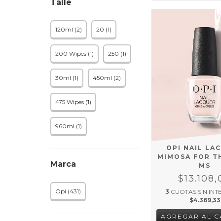
Talle
120ml (2)
20 (1)
200 Wipes (1)
250 (1)
30ml (1)
450ml (2)
475 Wipes (1)
960ml (1)
OPI NAIL LA
MIMOSA FOR T
Marca
MS
$13.108,
Opi (431)
3
CUOTAS SIN INT
$4.369,33