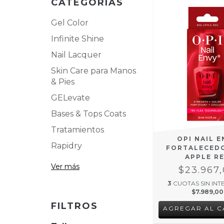
CATEGORÍAS
Gel Color
Infinite Shine
Nail Lacquer
Skin Care para Manos
& Pies
GELevate
Bases & Tops Coats
Tratamientos
OPI NAIL E
Rapidry
FORTALECEDO
APPLE R
Ver más
$23.967
3
CUOTAS SIN INT
$7.989,00
FILTROS