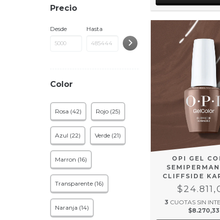
Precio
Desde
Hasta
Color
Rosa (42)
Rojo (25)
Azul (22)
Verde (21)
OPI GEL C
Marron (16)
SEMIPERMAN
CLIFFSIDE K
Transparente (16)
$24.811,
3
CUOTAS SIN INT
Naranja (14)
$8.270,33