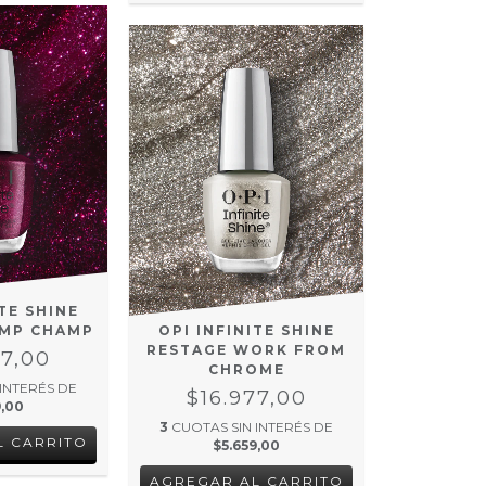
ITE SHINE
AMP CHAMP
OPI INFINITE SHINE
RESTAGE WORK FROM
77,00
CHROME
 INTERÉS DE
$16.977,00
9,00
3
CUOTAS SIN INTERÉS DE
$5.659,00