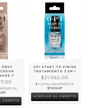
L ENVY
OPI START TO FINISH
ECEDOR
TRATAMIENTO 3 EN 1
NUDE-Y
$21.062,00
67,00
3
CUOTAS SIN INTERÉS DE
$7.020,67
 INTERÉS DE
9,00