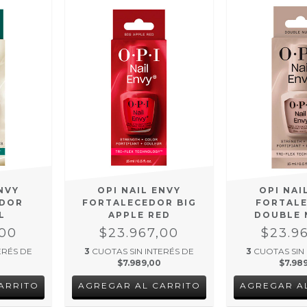
NVY
OPI NAIL ENVY
OPI NAI
EDOR
FORTALECEDOR BIG
FORTAL
L
APPLE RED
DOUBLE 
,00
$23.967,00
$23.9
ERÉS DE
3
CUOTAS SIN INTERÉS DE
3
CUOTAS SIN
$7.989,00
$7.98