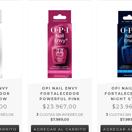
NVY
OPI NAIL ENVY
OPI NAI
EDOR
FORTALECEDOR
FORTALEC
NOW
POWERFUL PINK
NIGHT 
,00
$23.967,00
$23.9
ERÉS DE
3
CUOTAS SIN INTERÉS DE
3
CUOTAS SIN
$7.989,00
$7.98