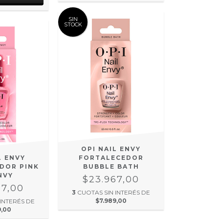
SIN
STOCK
OPI NAIL ENVY
L ENVY
FORTALECEDOR
DOR PINK
BUBBLE BATH
NVY
$23.967,00
67,00
3
CUOTAS SIN INTERÉS DE
$7.989,00
 INTERÉS DE
9,00