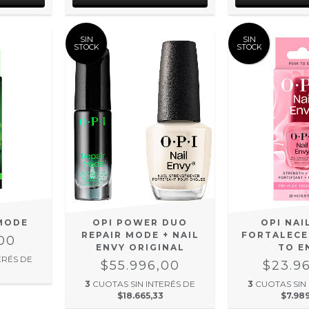
SIN
SIN
STOCK
STOCK
OPI POWER DUO
OPI NAI
 MODE
REPAIR MODE + NAIL
FORTALECE
,00
ENVY ORIGINAL
TO E
ERÉS DE
$55.996,00
$23.9
0
3
CUOTAS SIN INTERÉS DE
3
CUOTAS SIN
$18.665,33
$7.98