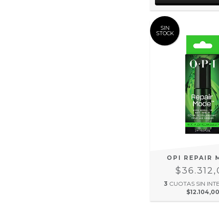
SIN
STOCK
OPI REPAIR
$36.312
3
CUOTAS SIN INT
$12.104,0