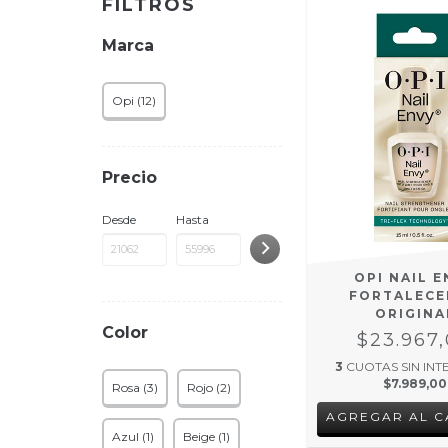
FILTROS
Marca
Opi (12)
Precio
Desde
Hasta
OPI NAIL E
FORTALEC
ORIGINA
Color
$23.967
3
CUOTAS SIN INT
$7.989,00
Rosa (3)
Rojo (2)
Azul (1)
Beige (1)