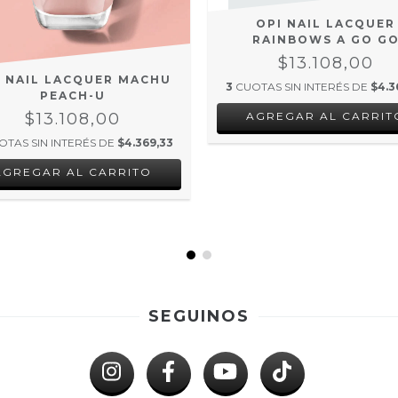
OPI NAIL LACQUER
RAINBOWS A GO G
$13.108,00
I NAIL LACQUER MACHU
3
CUOTAS SIN INTERÉS DE
$4.3
PEACH-U
$13.108,00
OTAS SIN INTERÉS DE
$4.369,33
SEGUINOS