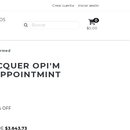
Crear cuenta
Iniciar sesión
OS
0
$0,00
irmed
CQUER OPI'M
APPOINTMINT
% OFF
DE
$3.643,73