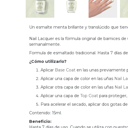
Un esmalte menta brillante y translúcido que tien
Nail Lacquer es la fórmula original de barnices de 
semanalmente.
Formula de esmaltado tradicional. Hasta 7 días de
¿Cómo utilizarlo?
Aplicar
Base Coat
en las unas previamente 
Aplicar una capa de color en las uñas
Nail L
Aplicar otra capa de color en las uñas
Nail L
Aplicar una capa de
Top Coat
para proteger, s
Para acelerar el secado, aplicar dos gotas d
Contenido: 15ml.
Beneficio:
Hasta 7 días de uso. Cuando se utiliza con nuestro