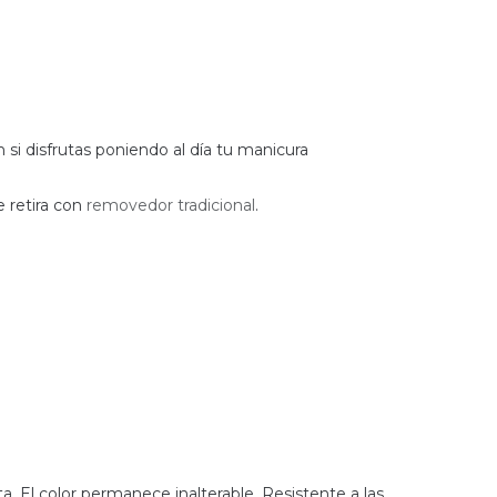
n si disfrutas poniendo al día tu manicura
e retira con
removedor tradicional
.
a. El color permanece inalterable. Resistente a las