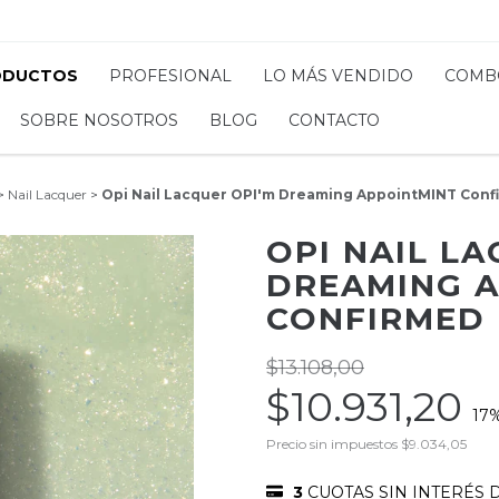
ODUCTOS
PROFESIONAL
LO MÁS VENDIDO
COMB
SOBRE NOSOTROS
BLOG
CONTACTO
>
Nail Lacquer
>
Opi Nail Lacquer OPI'm Dreaming AppointMINT Conf
OPI NAIL LA
DREAMING 
CONFIRMED
$13.108,00
$10.931,20
17
Precio sin impuestos
$9.034,05
3
CUOTAS SIN INTERÉS 