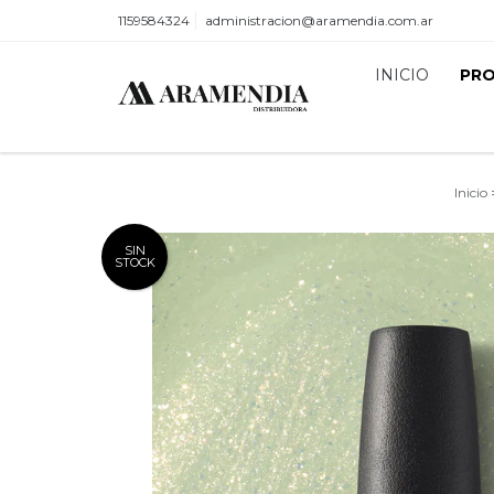
1159584324
administracion@aramendia.com.ar
INICIO
PR
Inicio
SIN
STOCK