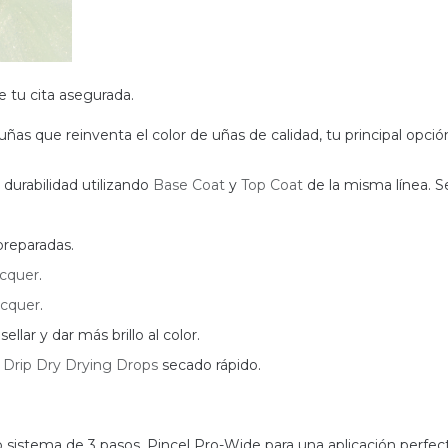
e tu cita asegurada.
uñas que reinventa el color de uñas de calidad, tu principal opció
 durabilidad utilizando
Base Coat
y
Top Coat
de la misma línea. S
preparadas.
acquer
.
acquer
.
ellar y dar más brillo al color.
e
Drip Dry Drying Drops
secado rápido.
 sistema de 3 pasos. Pincel Pro-Wide para una aplicación perfect