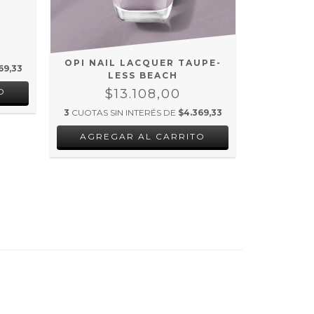
O
OPI NAI
OPI NAIL LACQUER TAUPE-
69,33
LESS BEACH
$
$13.108,00
3
CUOTAS S
3
CUOTAS SIN INTERÉS DE
$4.369,33