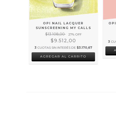
OP
OPI NAIL LACQUER
R MAGIC
SUNSCREENING MY CALLS
$13.108,00
27
% OFF
00
$9.512,00
3
CU
DE
$4.369,33
3
CUOTAS SIN INTERÉS DE
$3.170,67