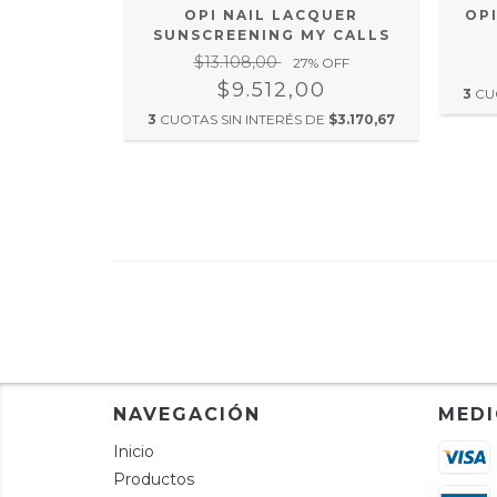
OP
OPI NAIL LACQUER
ER RAY-
SUNSCREENING MY CALLS
$13.108,00
27
% OFF
00
$9.512,00
3
CU
DE
$4.369,33
3
CUOTAS SIN INTERÉS DE
$3.170,67
NAVEGACIÓN
MEDI
Inicio
Productos