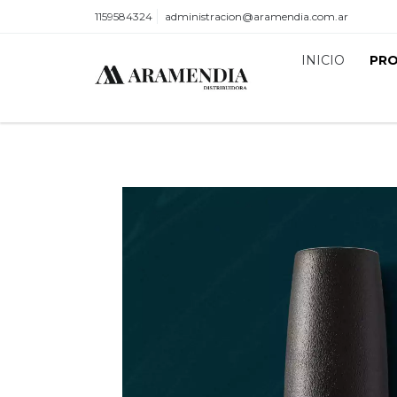
1159584324
administracion@aramendia.com.ar
INICIO
PR