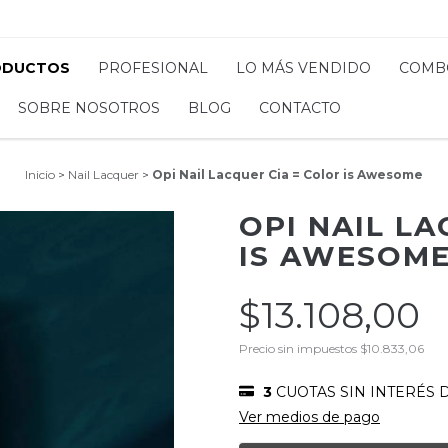
ODUCTOS
PROFESIONAL
LO MÁS VENDIDO
COMB
SOBRE NOSOTROS
BLOG
CONTACTO
Inicio
>
Nail Lacquer
>
Opi Nail Lacquer Cia = Color is Awesome
OPI NAIL LA
IS AWESOM
$13.108,00
Precio sin impuestos
$10.833,06
3
CUOTAS SIN INTERÉS 
Ver medios de pago