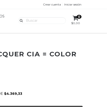
Crear cuenta
Iniciar sesión
OS
0
$0,00
CQUER CIA = COLOR
E
DE
$4.369,33