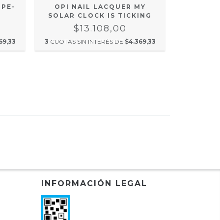
OPI NAIL LACQUER MY
OPI
UPE-
SOLAR CLOCK IS TICKING
TRADIC
$13.108,00
$
3
CUOTAS SIN INTERÉS DE
$4.369,33
3
CUOTAS S
69,33
INFORMACIÓN LEGAL