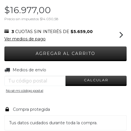
$16.977,00
Precio sin impuestos
$14.030,58
3
CUOTAS SIN INTERÉS DE
$5.659,00
Ver medios de pago
CAMBIAR CP
Entregas para el CP:
Medios de envío
CALCULAR
No sé mi código postal
Compra protegida
Tus datos cuidados durante toda la compra.