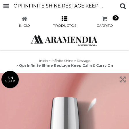
OPI INFINITE SHINE RESTAGE KEEP CALM & CARRY ON
0
INICIO
PRODUCTOS
CARRITO
Inicio
>
Infinite Shine
>
Restage
>
Opi Infinite Shine Restage Keep Calm & Carry On
SIN
STOCK