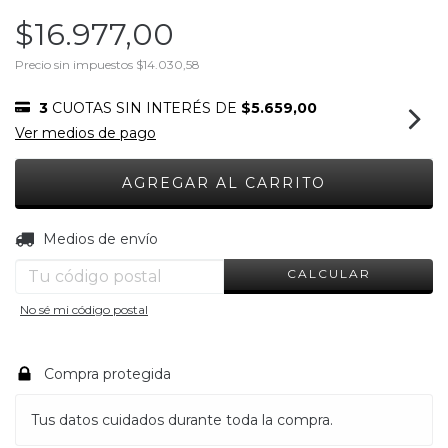
$16.977,00
Precio sin impuestos
$14.030,58
3
CUOTAS SIN INTERÉS DE
$5.659,00
Ver medios de pago
CAMBIAR CP
Entregas para el CP:
Medios de envío
CALCULAR
No sé mi código postal
Compra protegida
Tus datos cuidados durante toda la compra.