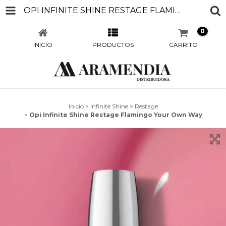
OPI INFINITE SHINE RESTAGE FLAMINGO YOUR OWN WAY
0
INICIO
PRODUCTOS
CARRITO
Inicio
>
Infinite Shine
>
Restage
>
Opi Infinite Shine Restage Flamingo Your Own Way