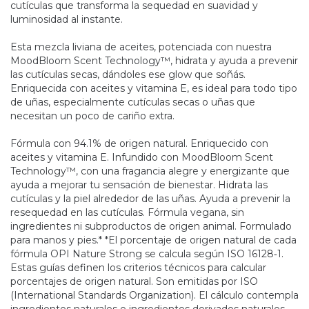
cutículas que transforma la sequedad en suavidad y
luminosidad al instante.
Esta mezcla liviana de aceites, potenciada con nuestra
MoodBloom Scent Technology™, hidrata y ayuda a prevenir
las cutículas secas, dándoles ese glow que soñás.
Enriquecida con aceites y vitamina E, es ideal para todo tipo
de uñas, especialmente cutículas secas o uñas que
necesitan un poco de cariño extra.
Fórmula con 94.1% de origen natural. Enriquecido con
aceites y vitamina E. Infundido con MoodBloom Scent
Technology™, con una fragancia alegre y energizante que
ayuda a mejorar tu sensación de bienestar. Hidrata las
cutículas y la piel alrededor de las uñas. Ayuda a prevenir la
resequedad en las cutículas. Fórmula vegana, sin
ingredientes ni subproductos de origen animal. Formulado
para manos y pies.* *El porcentaje de origen natural de cada
fórmula OPI Nature Strong se calcula según ISO 16128‑1.
Estas guías definen los criterios técnicos para calcular
porcentajes de origen natural. Son emitidas por ISO
(International Standards Organization). El cálculo contempla
ingredientes naturales e ingredientes derivados naturales.