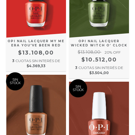
OPI NAIL LACQUER MY ME
OPI NAIL LACQUER
ERA YOU'VE BEEN RED
WICKED WITCH O’ CLOCK
$13.108,00
$13.108,00
20
% OFF
$10.512,00
3
CUOTAS SIN INTERÉS DE
$4.369,33
3
CUOTAS SIN INTERÉS DE
$3.504,00
SIN
STOCK
SIN
STOCK