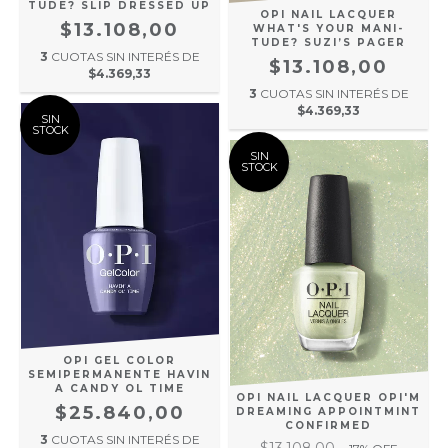
TUDE? SLIP DRESSED UP
OPI NAIL LACQUER
$13.108,00
WHAT'S YOUR MANI-
TUDE? SUZI’S PAGER
3
CUOTAS SIN INTERÉS DE
$13.108,00
$4.369,33
3
CUOTAS SIN INTERÉS DE
$4.369,33
SIN
STOCK
SIN
STOCK
OPI GEL COLOR
SEMIPERMANENTE HAVIN
A CANDY OL TIME
OPI NAIL LACQUER OPI'M
$25.840,00
DREAMING APPOINTMINT
CONFIRMED
3
CUOTAS SIN INTERÉS DE