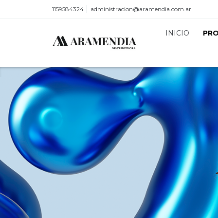
1159584324
administracion@aramendia.com.ar
INICIO
PR