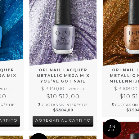
CQUER
OPI NAIL LACQUER
OPI NAIL
GA MIX
METALLIC MEGA MIX
METALLIC 
YOU’VE GOT NAIL
MILLENNI
$13.140,00
$13.108,00
0
% OFF
20
% OFF
00
$10.512,00
$10.5
ERÉS DE
3
CUOTAS SIN INTERÉS DE
3
CUOTAS SIN
$3.504,00
$3.50
SIN
STOCK