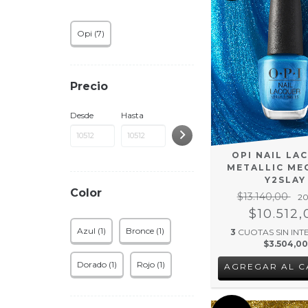
Opi (7)
Precio
Desde
Hasta
OPI NAIL LA
METALLIC ME
Y2SLAY
Color
$13.140,00
2
$10.512,
Azul (1)
Bronce (1)
3
CUOTAS SIN INT
$3.504,00
Dorado (1)
Rojo (1)