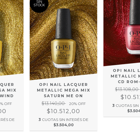
SIN
STOCK
OPI NAIL
METALLIC 
CD ROM
CQUER
OPI NAIL LACQUER
$13.108,00
GA MIX
METALLIC MEGA MIX
EWIND
SATURN ME ON
$10.5
$13.140,00
0
% OFF
20
% OFF
3
CUOTAS SIN
00
$10.512,00
$3.50
ERÉS DE
3
CUOTAS SIN INTERÉS DE
$3.504,00