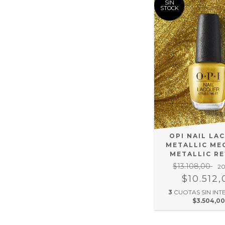
SIN
STOCK
OPI NAIL LA
METALLIC ME
METALLIC R
$13.108,00
2
$10.512,
3
CUOTAS SIN INT
$3.504,00