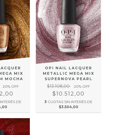
 LACQUER
OPI NAIL LACQUER
MEGA MIX
METALLIC MEGA MIX
UM MOCHA
SUPERNOVA PEARL
$13.108,00
20
% OFF
20
% OFF
12,00
$10.512,00
 INTERÉS DE
3
CUOTAS SIN INTERÉS DE
4,00
$3.504,00