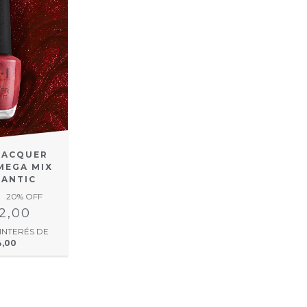
 LACQUER
MEGA MIX
-ANTIC
20
% OFF
12,00
 INTERÉS DE
4,00